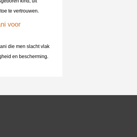
geboren kind, uit
toe te vertrouwen.
ani voor
ni die men slacht vlak
igheid en bescherming.