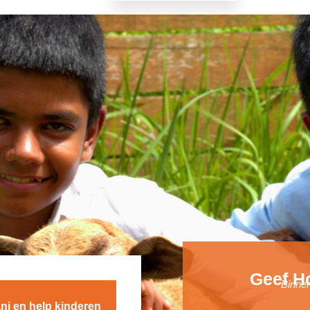
Geef H
Binnen
ni en help kinderen