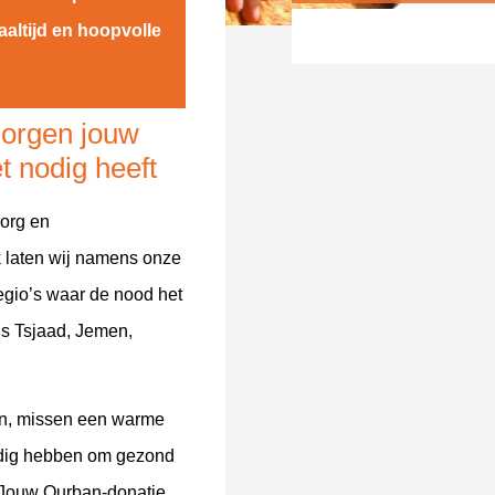
aaltijd en hoopvolle
orgen jouw
t nodig heeft
zorg en
 laten wij namens onze
 regio’s waar de nood het
als Tsjaad, Jemen,
an, missen een warme
odig hebben om gezond
. Jouw Qurban-donatie