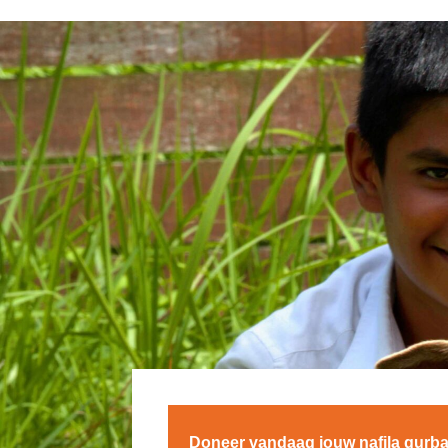
Doneer vandaag jouw nafila qurba